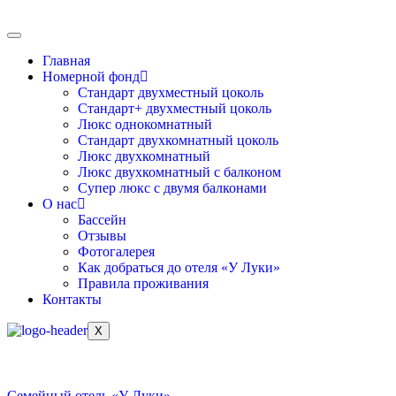
Главная
Номерной фонд
Стандарт двухместный цоколь
Стандарт+ двухместный цоколь
Люкс однокомнатный
Стандарт двухкомнатный цоколь
Люкс двухкомнатный
Люкс двухкомнатный с балконом
Супер люкс с двумя балконами
О нас
Бассейн
Отзывы
Фотогалерея
Как добраться до отеля «У Луки»
Правила проживания
Контакты
X
Семейный отель «У Луки»